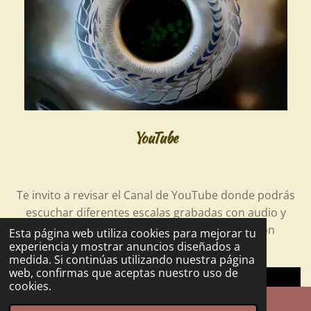
YouTube
Te invito a revisar el Canal de YouTube donde podrás
escuchar diferentes escalas grabadas con audio y
video de alta calidad, te sugiero escuchar con
Esta página web utiliza cookies para mejorar tu
experiencia y mostrar anuncios diseñados a
audifonos o una buena bocina!
medida. Si continúas utilizando nuestra página
web, confirmas que aceptas nuestro uso de
cookies.